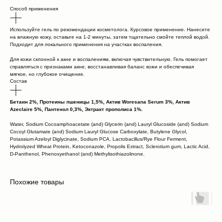
Способ применения
Используйте гель по рекомендации косметолога. Курсовое применение. Нанесите
на влажную кожу, оставьте на 1-2 минуты, затем тщательно смойте теплой водой.
Подходит для локального применения на участках воспаления. ​
Для кожи склонной к акне и воспалениям, включая чувствительную.​ Гель помогает
справляться с признаками акне, восстанавливая баланс кожи и обеспечивая
мягкое, но глубокое очищение.
Состав
Бетаин 2%, Протеины пшеницы 1,5%, Актив Woresana Serum 3%, Актив
Azeclaire 5%, Пантенол 0,3%, Эктракт прополиса 1%.
Water, Sodium Cocoamphoacetate (and) Glycerin (and) Lauryl Glucoside (and) Sodium
Cocoyl Glutamate (and) Sodium Lauryl Glucose Carboxylate, Butylene Glycol,
Potassium Azeloyl Diglycinate, Sodium PCA, Lactobacillus/Rye Flour Ferment,
Hydrolyzed Wheat Protein, Ketoconazole, Propolis Extract, Sclerotium gum, Lactic Acid,
D-Panthenol, Phenoxyethanol (and) Methylisothiazolinone.
Похожие товары