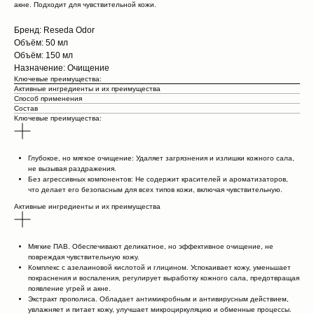
акне. Подходит для чувствительной кожи.​
Бренд: Reseda Odor
Объём: 50 мл
Объём: 150 мл
Назначение: Очищение
Ключевые преимущества:​
Активные ингредиенты и их преимущества
Способ применения
Состав
Ключевые преимущества:​
Глубокое, но мягкое очищение: Удаляет загрязнения и излишки кожного сала,
не вызывая раздражения.​
Без агрессивных компонентов: Не содержит красителей и ароматизаторов,
что делает его безопасным для всех типов кожи, включая чувствительную.​
Активные ингредиенты и их преимущества
Мягкие ПАВ. Обеспечивают деликатное, но эффективное очищение, не
повреждая чувствительную кожу.​
Комплекс с азелаиновой кислотой и глицином. Успокаивает кожу, уменьшает
покраснения и воспаления, регулирует выработку кожного сала, предотвращая
появление угрей и акне.​
Экстракт прополиса. Обладает антимикробным и антивирусным действием,
увлажняет и питает кожу, улучшает микроциркуляцию и обменные процессы.​