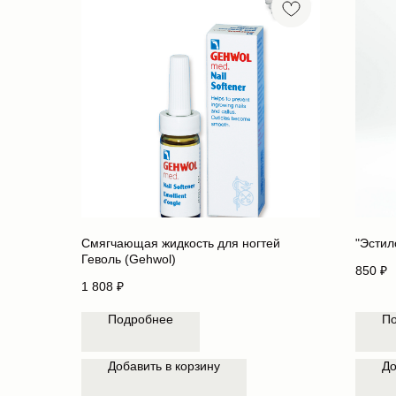
Смягчающая жидкость для ногтей
"Эстил
Геволь (Gehwol)
850
₽
1 808
₽
Подробнее
П
Добавить в корзину
До