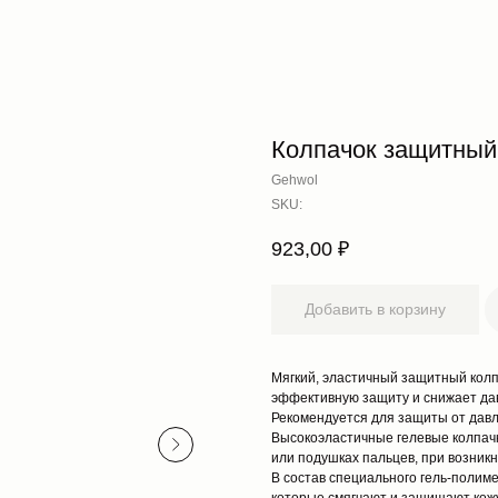
Колпачок защитный 
Gehwol
SKU:
923,00
₽
Добавить в корзину
Мягкий, эластичный защитный кол
эффективную защиту и снижает да
Рекомендуется для защиты от давл
Высокоэластичные гелевые колпачк
или подушках пальцев, при возник
В состав специального гель-полим