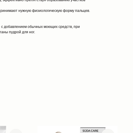
у, эффективно препятствуя образованию участков
принимают нужную физиологическую форму пальцев.
е с добавлением обычных моющих средств, при
таны пудрой для ног.